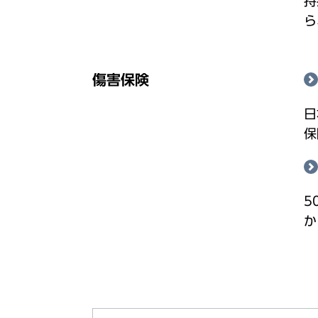
持
ら
傷害保険
日
保
5
か