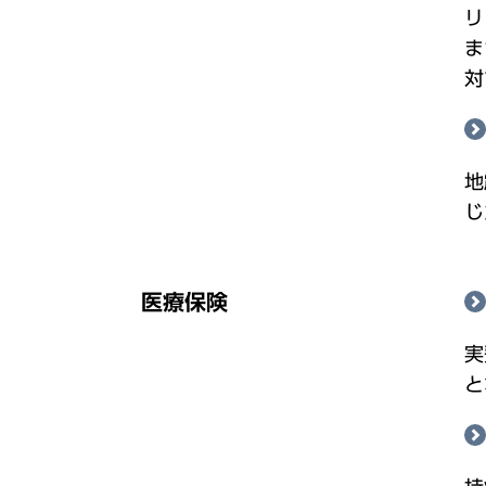
リ
ま
対
地
じ
医療保険
実
と