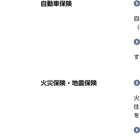
自動車保険
自
（
す
火災保険・地震保険
火
住
を