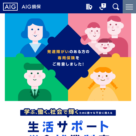
メ
こ
イ
こ
ン
か
コ
ら
ン
メ
テ
イ
ン
ン
ツ
コ
に
ン
ジ
テ
ャ
ン
ン
ツ
プ
で
す