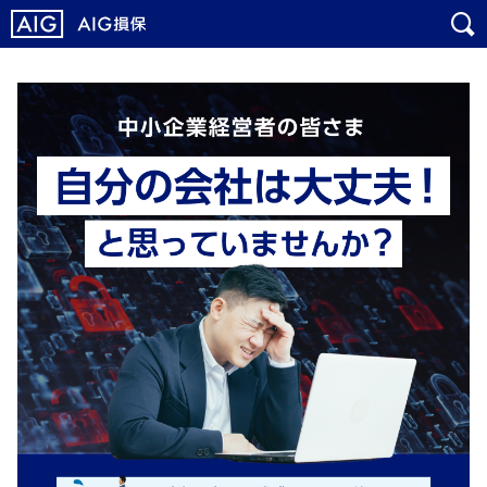
メ
こ
イ
こ
ン
か
コ
ら
ン
メ
テ
イ
ン
ン
ツ
コ
に
ン
ジ
テ
ャ
ン
ン
ツ
プ
で
す