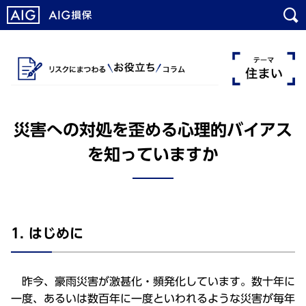
メ
こ
イ
こ
ン
か
コ
ら
ン
メ
テ
イ
ン
ン
災害への対処を歪める心理的バイアス
ツ
コ
に
ン
を知っていますか
ジ
テ
ャ
ン
ン
ツ
プ
で
す
1. はじめに
昨今、豪雨災害が激甚化・頻発化しています。数十年に
一度、あるいは数百年に一度といわれるような災害が毎年