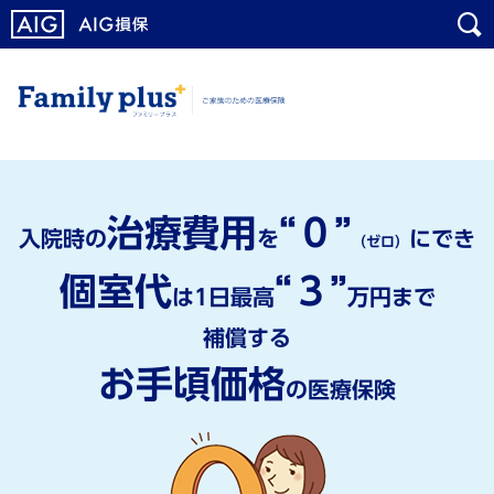
メ
こ
イ
こ
ン
か
コ
ら
ン
メ
テ
イ
ン
ン
ツ
コ
治療費用
“０”
に
ン
入院時の
を
にでき
（ゼロ）
ジ
テ
個室代
“３”
ャ
ン
は1日最高
万円
まで
ン
ツ
補償する
プ
で
す
お手頃価格
の医療保険