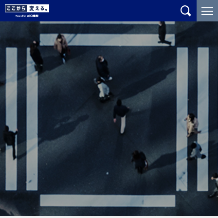
メ
こ
イ
こ
ン
か
コ
ら
ン
メ
テ
イ
ン
ン
ツ
コ
に
ン
ジ
テ
ャ
ン
ン
ツ
プ
で
す