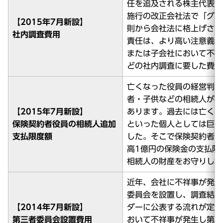
任を追及される株主代表訴
施行の改正会社法で「グル
【2015年7月新設】
則から会社法に格上げされ
社内調査費用
責任は、より高い注意義務
または子会社において不祥
どの社内調査に要した費用
亡くなった役員の経営判断
者・子供などの相続人が株
【2015年7月新設】
あります。過去には亡くな
保険契約者役員の相続人追加
といった個人としては巨額
支払限度額
した。そこで保険契約者の
高1億円の保険金の支払限
相続人の財産をお守りし救
近年、会社に不祥事が発生
委員会を設置し、調査結果
【2014年7月新設】
ダーに公表する流れが定着
第三者委員会設置費用
おいて不祥事が発生し第三