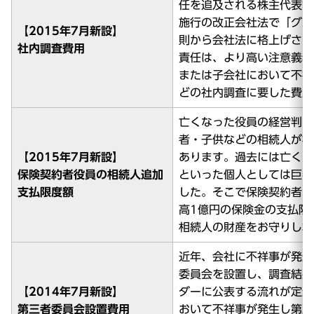
任を追及される株主代表訴
施行の改正会社法で「グル
【2015年7月新設】
則から会社法に格上げされ
社内調査費用
責任は、より高い注意義務
または子会社において不祥
どの社内調査に要した費用
亡くなった役員の経営判断
者・子供などの相続人が株
【2015年7月新設】
あります。過去には亡くな
保険契約者役員の相続人追加
といった個人としては巨額
支払限度額
した。そこで保険契約者の
高1億円の保険金の支払限
相続人の財産をお守りし救
近年、会社に不祥事が発生
委員会を設置し、調査結果
【2014年7月新設】
ダーに公表する流れが定着
第三者委員会設置費用
おいて不祥事が発生し第三