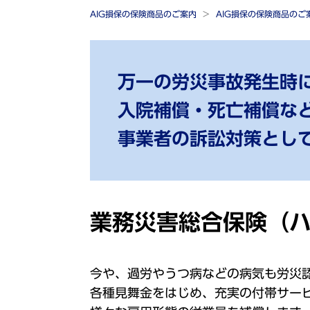
AIG損保の保険商品のご案内
AIG損保の保険商品の
万一の労災事故発生時
入院補償・死亡補償な
事業者の訴訟対策とし
業務災害総合保険（
今や、過労やうつ病などの病気も労災
各種見舞金をはじめ、充実の付帯サー