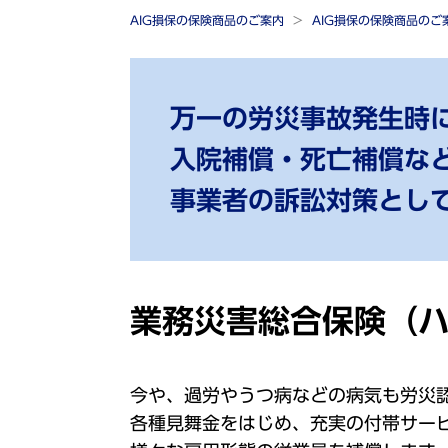
AIG損保の保険商品のご案内
AIG損保の保険商品の
万一の労災事故発生時
入院補償・死亡補償な
事業者の訴訟対策とし
業務災害総合保険（
今や、過労やうつ病などの病気も労災
各種見舞金をはじめ、充実の付帯サー