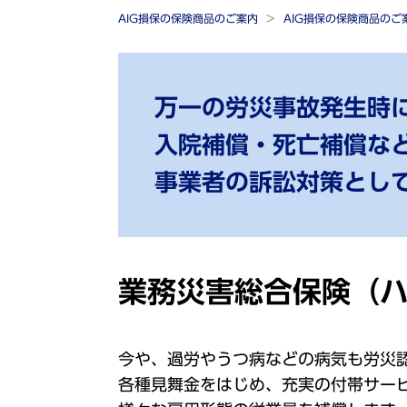
AIG損保の保険商品のご案内
AIG損保の保険商品の
万一の労災事故発生時
入院補償・死亡補償な
事業者の訴訟対策とし
業務災害総合保険（
今や、過労やうつ病などの病気も労災
各種見舞金をはじめ、充実の付帯サー